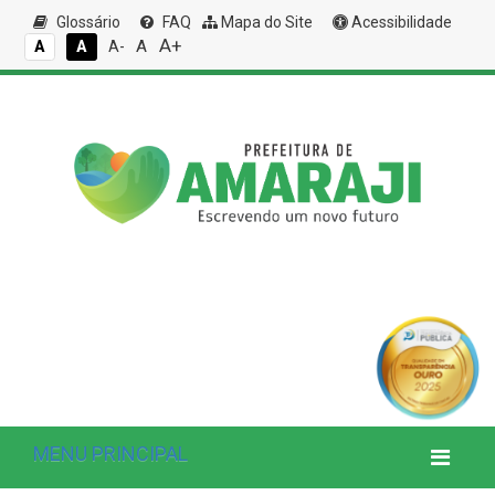
Glossário
FAQ
Mapa do Site
Acessibilidade
A+
A
A
A
A-
MENU PRINCIPAL