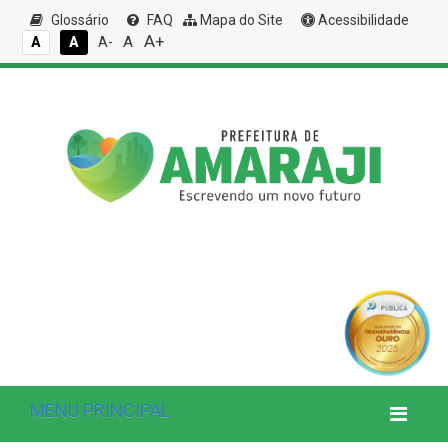
Glossário
FAQ
Mapa do Site
Acessibilidade
A+
A
A
A
A-
MENU PRINCIPAL