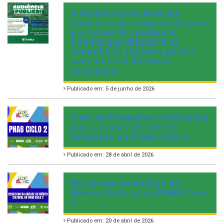
A Prefeitura de Amaraji
convida toda a população para
participar da Audiência
Pública que discutirá os
caminhos e projetos para o
saneamento do nosso
município.
Publicado em: 5 de junho de 2026
Lista de Propostas Habilitadas
pós a análise de mérito
referente ao PNAB Ciclo 2
Publicado em: 28 de abril de 2026
Resultado da Análise do
Mérito Cultural da PNAB Ciclo
2
Publicado em: 20 de abril de 2026