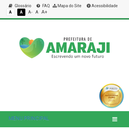
Glossário
FAQ
Mapa do Site
Acessibilidade
A+
A
A
A
A-
MENU PRINCIPAL