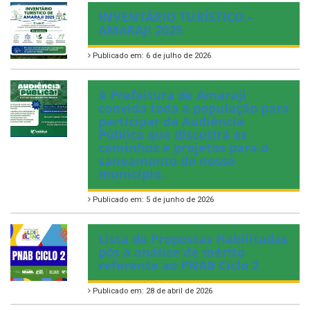
INVENTÁRIO TURÍSTICO –
AMARAJI 2025
Publicado em: 6 de julho de 2026
A Prefeitura de Amaraji
convida toda a população para
participar da Audiência
Pública que discutirá os
caminhos e projetos para o
saneamento do nosso
município.
Publicado em: 5 de junho de 2026
Lista de Propostas Habilitadas
pós a análise de mérito
referente ao PNAB Ciclo 2
Publicado em: 28 de abril de 2026