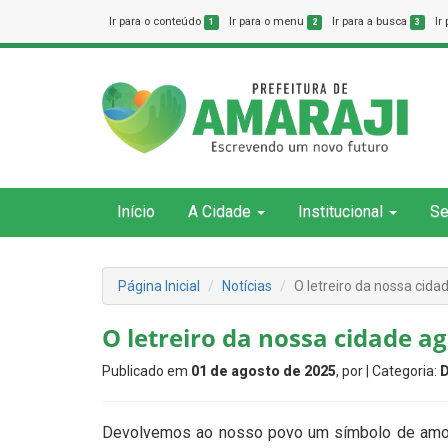
Ir para o conteúdo
Ir para o menu
Ir para a busca
Ir
1
2
3
Início
A Cidade
Institucional
Se
Página Inicial
Notícias
O letreiro da nossa cida
O letreiro da nossa cidade a
Publicado em
01 de agosto de 2025
, por
| Categoria:
Devolvemos ao nosso povo um símbolo de amor, 