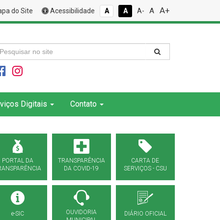
A+
A
pa do Site
Acessibilidade
A
A
A-
viços Digitais
Contato
PORTAL DA
TRANSPARÊNCIA
CARTA DE
RANSPARÊNCIA
DA COVID-19
SERVIÇOS - CSU
OUVIDORIA
e-SIC
DIÁRIO OFICIAL