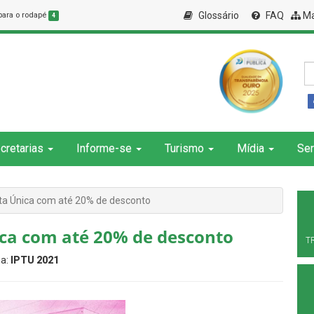
Glossário
FAQ
Ma
 para o rodapé
4
cretarias
Informe-se
Turismo
Mídia
Ser
ta Única com até 20% de desconto
ica com até 20% de desconto
T
ia:
IPTU 2021