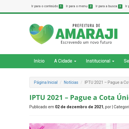
Ir para o conteúdo
Ir para o menu
Ir para a busca
Ir
1
2
3
Início
A Cidade
Institucional
Se
Página Inicial
Notícias
IPTU 2021 – Pague a Co
IPTU 2021 – Pague a Cota Ún
Publicado em
02 de dezembro de 2021
, por
| Categor