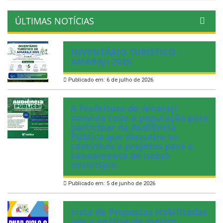
ÚLTIMAS NOTÍCIAS
INVENTÁRIO TURÍSTICO –
AMARAJI 2025
Publicado em: 6 de julho de 2026
A Prefeitura de Amaraji
convida toda a população para
participar da Audiência
Pública que discutirá os
caminhos e projetos para o
saneamento do nosso
município.
Publicado em: 5 de junho de 2026
Lista de Propostas Habilitadas
pós a análise de mérito