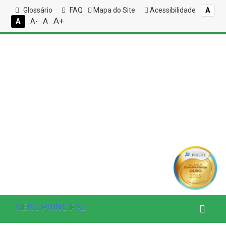
Glossário
FAQ
Mapa do Site
Acessibilidade
A
A+
A
A
A-
MENU PRINCIPAL