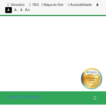
Glossário
FAQ
Mapa do Site
Acessibilidade
A
A+
A
A
A-
MENU PRINCIPAL