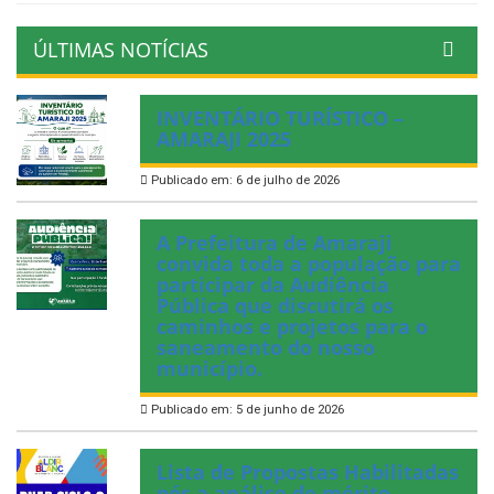
ÚLTIMAS NOTÍCIAS
INVENTÁRIO TURÍSTICO –
AMARAJI 2025
Publicado em: 6 de julho de 2026
A Prefeitura de Amaraji
convida toda a população para
participar da Audiência
Pública que discutirá os
caminhos e projetos para o
saneamento do nosso
município.
Publicado em: 5 de junho de 2026
Lista de Propostas Habilitadas
pós a análise de mérito