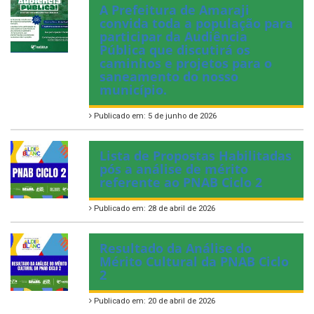
A Prefeitura de Amaraji
convida toda a população para
participar da Audiência
Pública que discutirá os
caminhos e projetos para o
saneamento do nosso
município.
Publicado em: 5 de junho de 2026
Lista de Propostas Habilitadas
pós a análise de mérito
referente ao PNAB Ciclo 2
Publicado em: 28 de abril de 2026
Resultado da Análise do
Mérito Cultural da PNAB Ciclo
2
Publicado em: 20 de abril de 2026