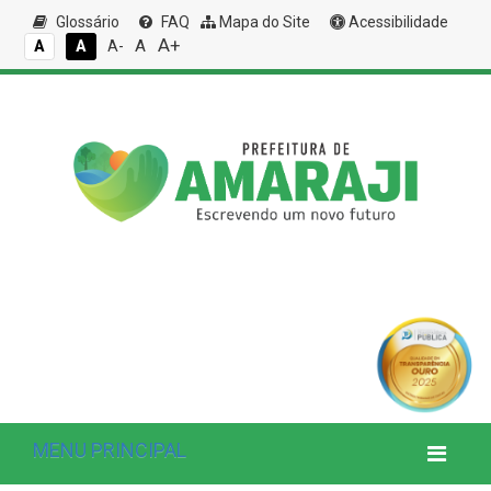
Glossário
FAQ
Mapa do Site
Acessibilidade
A+
A
A
A
A-
MENU PRINCIPAL