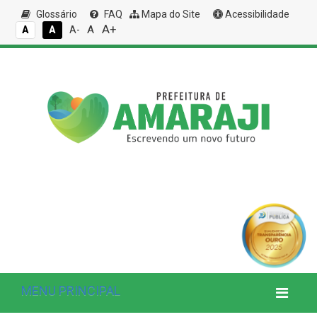
Glossário
FAQ
Mapa do Site
Acessibilidade
A+
A
A
A
A-
MENU PRINCIPAL