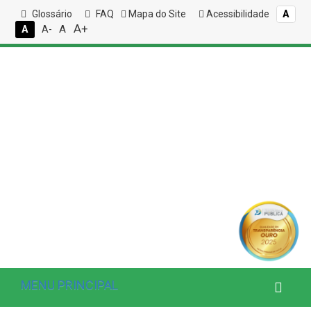
Glossário
FAQ
Mapa do Site
Acessibilidade
A
A+
A
A
A-
MENU PRINCIPAL