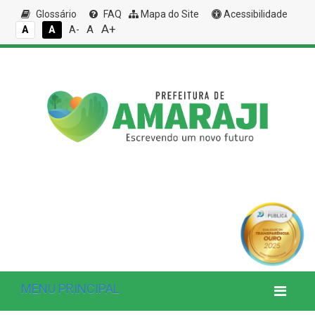
Glossário
FAQ
Mapa do Site
Acessibilidade
A+
A
A
A
A-
MENU PRINCIPAL