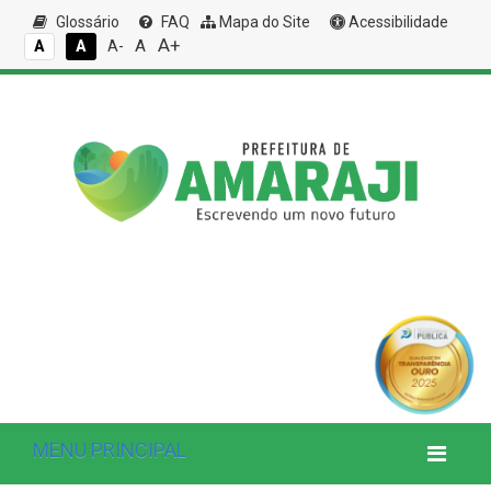
Glossário
FAQ
Mapa do Site
Acessibilidade
A+
A
A
A
A-
MENU PRINCIPAL