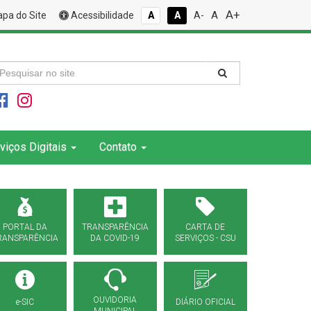
A+
A
pa do Site
Acessibilidade
A
A
A-
viços Digitais
Contato
PORTAL DA
TRANSPARÊNCIA
CARTA DE
RANSPARÊNCIA
DA COVID-19
SERVIÇOS - CSU
OUVIDORIA
e-SIC
DIÁRIO OFICIAL