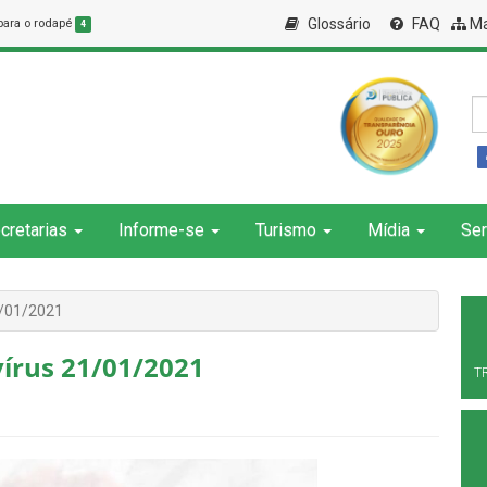
Glossário
FAQ
Ma
 para o rodapé
4
cretarias
Informe-se
Turismo
Mídia
Ser
1/01/2021
írus 21/01/2021
T