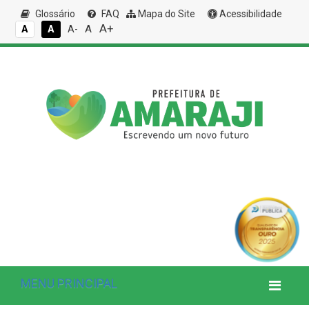
Glossário
FAQ
Mapa do Site
Acessibilidade
A+
A
A
A
A-
MENU PRINCIPAL