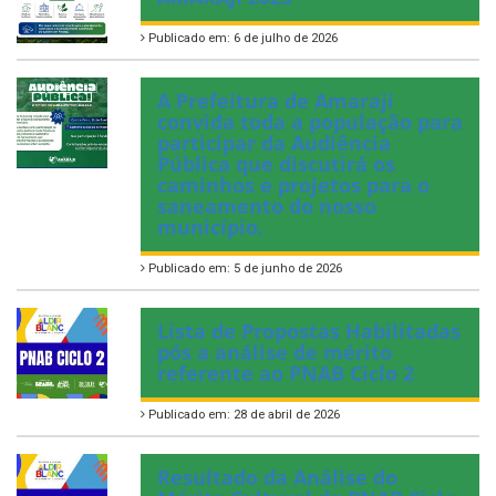
Publicado em: 6 de julho de 2026
A Prefeitura de Amaraji
convida toda a população para
participar da Audiência
Pública que discutirá os
caminhos e projetos para o
saneamento do nosso
município.
Publicado em: 5 de junho de 2026
Lista de Propostas Habilitadas
pós a análise de mérito
referente ao PNAB Ciclo 2
Publicado em: 28 de abril de 2026
Resultado da Análise do