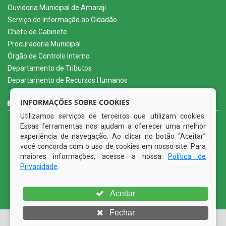
Ouvidoria Municipal de Amaraji
Serviço de Informação ao Cidadão
Chefe de Gabinete
Procuradoria Municipal
Órgão de Controle Interno
Departamento de Tributos
Departamento de Recursos Humanos
CURTA NOSSA FAN PAGE
INFORMAÇÕES SOBRE COOKIES
Utilizamos serviços de terceiros que utilizam cookies.
Essas ferramentas nos ajudam a oferecer uma melhor
experiência de navegação. Ao clicar no botão “Aceitar”
você concorda com o uso de cookies em nosso site. Para
maiores informações, acesse a nossa
Política de
Privacidade
.
Aceitar
Fechar
© Copyright 2026 Prefeitura Municipal de Amaraji | Todos os