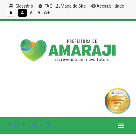
Glossário
FAQ
Mapa do Site
Acessibilidade
A+
A
A
A
A-
MENU PRINCIPAL