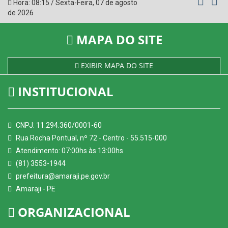
Hora:
08:15
/
Sexta-Feira
,
07 de agosto
de 2026
MAPA DO SITE
EXIBIR MAPA DO SITE
INSTITUCIONAL
CNPJ: 11.294.360/0001-60
Rua Rocha Pontual, nº 72 - Centro - 55.515-000
Atendimento: 07:00hs às 13:00hs
(81) 3553-1944
prefeitura@amaraji.pe.gov.br
Amaraji - PE
ORGANIZACIONAL