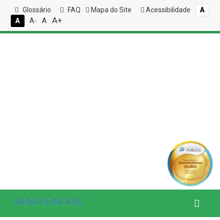
Glossário
FAQ
Mapa do Site
Acessibilidade
A
A+
A
A
A-
MENU PRINCIPAL