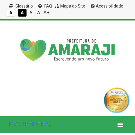
Glossário
FAQ
Mapa do Site
Acessibilidade
A+
A
A
A
A-
MENU PRINCIPAL