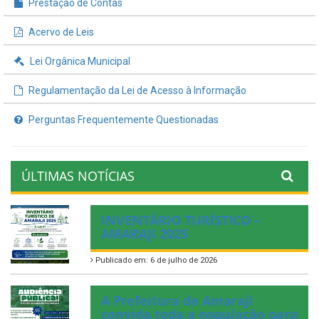
Prestação de Contas
Acervo de Leis
Lei Orgânica Municipal
Regulamentação da Lei de Acesso à Informação
Perguntas Frequentemente Questionadas
ÚLTIMAS NOTÍCIAS
INVENTÁRIO TURÍSTICO –
AMARAJI 2025
Publicado em: 6 de julho de 2026
A Prefeitura de Amaraji
convida toda a população para