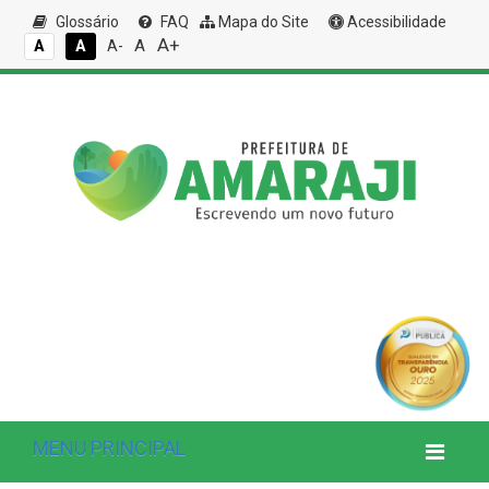
Glossário
FAQ
Mapa do Site
Acessibilidade
A+
A
A
A
A-
MENU PRINCIPAL