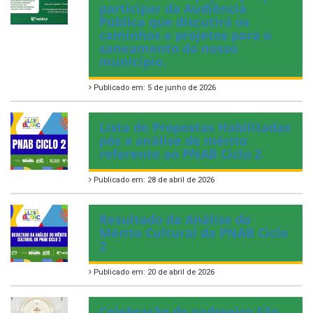
participar da Audiência
Pública que discutirá os
caminhos e projetos para o
saneamento do nosso
município.
Publicado em: 5 de junho de 2026
Lista de Propostas Habilitadas
pós a análise de mérito
referente ao PNAB Ciclo 2
Publicado em: 28 de abril de 2026
Resultado da Análise do
Mérito Cultural da PNAB Ciclo
2
Publicado em: 20 de abril de 2026
Celebração do padroeiro São