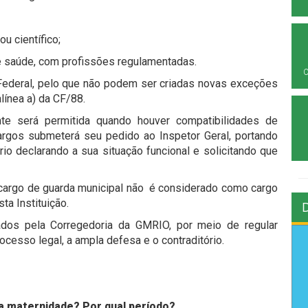
u científico;
de saúde, com profissões regulamentadas.
 Federal, pelo que não podem ser criadas novas exceções
alínea a) da CF/88.
e será permitida quando houver compatibilidades de
argos submeterá seu pedido ao Inspetor Geral, portando
io declarando a sua situação funcional e solicitando que
o cargo de guarda municipal não é considerado como cargo
ta Instituição.
dos pela Corregedoria da GMRIO, por meio de regular
ocesso legal, a ampla defesa e o contraditório.
ça maternidade? Por qual período?