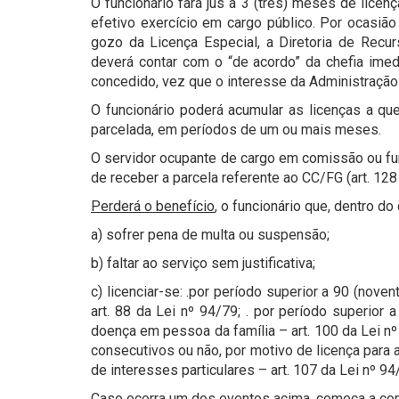
O funcionário fará jus a 3 (três) meses de licen
efetivo exercício em cargo público. Por ocasião
gozo da Licença Especial, a Diretoria de Recu
deverá contar com o “de acordo” da chefia imed
concedido, vez que o interesse da Administraçã
O funcionário poderá acumular as licenças a que
parcelada, em períodos de um ou mais meses.
O servidor ocupante de cargo em comissão ou fun
de receber a parcela referente ao CC/FG (art. 128
Perderá o benefício
, o funcionário que, dentro do
a) sofrer pena de multa ou suspensão;
b) faltar ao serviço sem justificativa;
c) licenciar-se: .por período superior a 90 (nove
art. 88 da Lei nº 94/79; . por período superior
doença em pessoa da família – art. 100 da Lei nº 
consecutivos ou não, por motivo de licença para a
de interesses particulares – art. 107 da Lei nº 94
Caso ocorra um dos eventos acima, começa a cont