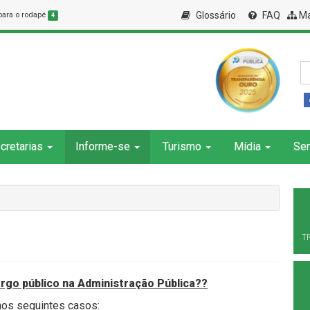
Glossário
FAQ
Ma
 para o rodapé
4
cretarias
Informe-se
Turismo
Mídia
Ser
T
argo público na Administração Pública??
nos seguintes casos: