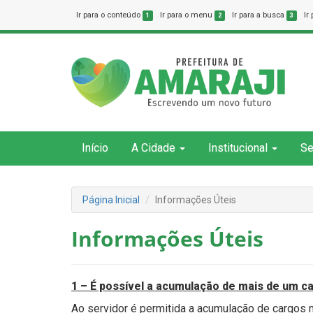
Ir para o conteúdo
Ir para o menu
Ir para a busca
Ir
1
2
3
Início
A Cidade
Institucional
Se
Página Inicial
Informações Úteis
Informações Úteis
1 – É possível a acumulação de mais de um c
Ao servidor é permitida a acumulação de cargos 