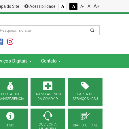
A+
A
pa do Site
Acessibilidade
A
A
A-
viços Digitais
Contato
PORTAL DA
TRANSPARÊNCIA
CARTA DE
RANSPARÊNCIA
DA COVID-19
SERVIÇOS - CSU
OUVIDORIA
e-SIC
DIÁRIO OFICIAL