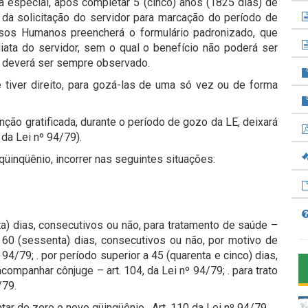
ça especial, após completar 5 (cinco) anos (1825 dias) de
 da solicitação do servidor para marcação do período de
rsos Humanos preencherá o formulário padronizado, que
iata do servidor, sem o qual o benefício não poderá ser
o deverá ser sempre observado.
 tiver direito, para gozá-las de uma só vez ou de forma
ção gratificada, durante o período de gozo da LE, deixará
 da Lei nº 94/79).
 qüinqüênio, incorrer nas seguintes situações:
nta) dias, consecutivos ou não, para tratamento de saúde –
 a 60 (sessenta) dias, consecutivos ou não, por motivo de
94/79; . por período superior a 45 (quarenta e cinco) dias,
companhar cônjuge – art. 104, da Lei nº 94/79; . para trato
/79.
ar do zero o novo qüinqüênio. Art. 110 da Lei nº 94/79