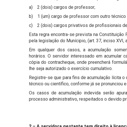
a) 2 (dois) cargos de professor;
b) 1 (um) cargo de professor com outro técnico o
c) 2 (dois) cargos privativos de profissionais 
Esta regra encontra-se prevista na Constituição
pela legislação do Munícipio, (art. 37, inciso XVI, 
Em qualquer dos casos, a acumulação soment
horários. O servidor interessado em acumular c
cópia do contracheque, onde preencherá formulár
lhe seja autorizado o exercício cumulativo.
Registre-se que para fins de acumulação lícita 
técnico ou científico, conforme já se pronunciou es
Os casos de acumulação indevida serão apura
processo administrativo, respeitados o devido pr
2 – A servidora gestante tem direito à licen