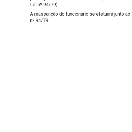
Lei nº 94/79).
A reassunção do funcionário se efetuará junto a
nº 94/79.