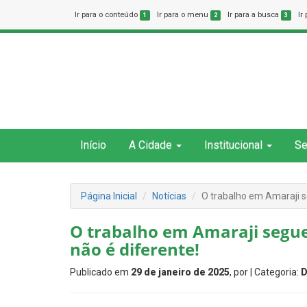
Ir para o conteúdo
Ir para o menu
Ir para a busca
Ir
1
2
3
Início
A Cidade
Institucional
Se
Página Inicial
Notícias
O trabalho em Amaraji s
O trabalho em Amaraji segue
não é diferente!
Publicado em
29 de janeiro de 2025
, por
| Categoria:
D