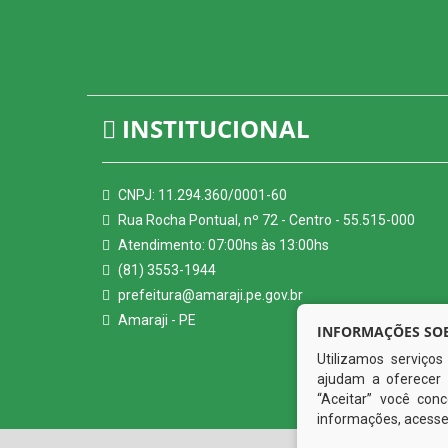
INSTITUCIONAL
CNPJ: 11.294.360/0001-60
Rua Rocha Pontual, nº 72 - Centro - 55.515-000
Atendimento: 07:00hs às 13:00hs
(81) 3553-1944
prefeitura@amaraji.pe.gov.br
Amaraji - PE
INFORMAÇÕES SOB
Utilizamos serviço
ajudam a oferecer 
“Aceitar” você co
informações, acess