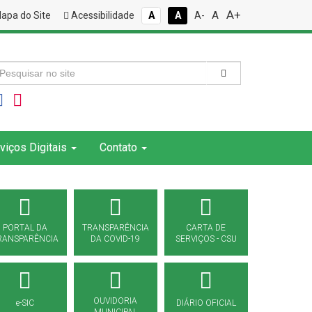
A+
A
apa do Site
Acessibilidade
A
A
A-
viços Digitais
Contato
PORTAL DA
TRANSPARÊNCIA
CARTA DE
RANSPARÊNCIA
DA COVID-19
SERVIÇOS - CSU
OUVIDORIA
e-SIC
DIÁRIO OFICIAL