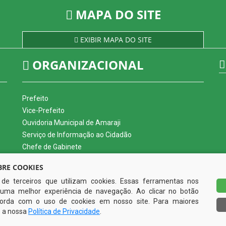
MAPA DO SITE
EXIBIR MAPA DO SITE
ORGANIZACIONAL
Prefeito
Vice-Prefeito
Ouvidoria Municipal de Amaraji
Serviço de Informação ao Cidadão
Chefe de Gabinete
Procuradoria Municipal
RE COOKIES
Órgão de Controle Interno
s de terceiros que utilizam cookies. Essas ferramentas nos
Departamento de Tributos
uma melhor experiência de navegação. Ao clicar no botão
Departamento de Recursos Humanos
ncorda com o uso de cookies em nosso site. Para maiores
e a nossa
Política de Privacidade
.